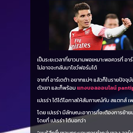
เป็นระยะเวลาที่ยาวนานพอเหมาะพอควรที่ อาร์เต
ไม่อาจจะกลับมาโชว์ฟอร์มได้
จากที่ อาร์เตต้า อยากแน่ๆ แล้วก็ในรายปัจจุบั
ตัวเขา และก็พร้อม
แทงบอลออนไลน์ panti
เปเรร่า ได้ได้โอกาสให้สัมภาษณ์กับ สแตทส์ เพ
โดย เปเรร่า มีลักษณะอาการที่จะต้องการย้ายม
โดยที่ เปเรร่า ได้บอกว่า
“ผมรู้สึกชื่นชอบกระบวนการทำกลุ่มของ อาร์เต