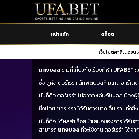
หน้าหลัก
สล็อต
เว็บไซต์คาสิโนออนไลน์ SA GAMI
แทงบอล
ข่าวที่เกี่ยวกับเรื่องกีฬา UFABE
ซึ่ง ลูคัส ตอร์เรร่า นักฟุตบอลที่ มิเกล อาร์เต
มันก็คือ ตอร์เรร่า ไม่อาจจะเล่นกับบอลเมืองผู้
ซึ่งบ่อย ตอร์เรร่า ได้รับการบาดเจ็บ รวมทั้งซ
มันก็คือ ได้ผลสำเร็จสม่ำเสมอของการได้รับการบ
สามารถ
แทงบอล
ที่จะใช้งาน ตอร์เรร่า ได้จ