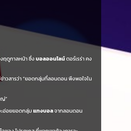
วงฤดูกาลหน้า ซึ่ง
บอลออนไลน์
ตอร์เรร่า คง
ด้มีข่าวสารว่า “ยอดกลุ่มที่ลอนดอน พึงพอใจใน
หญ่”
นจะอ่อยยอดกลุ่ม
แทงบอล
จากลอนดอน
นซือของ โปรตุเกส ที่พวกเขาต้องการจะ