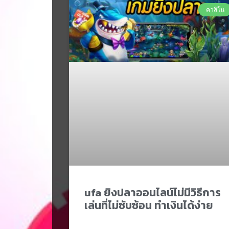
คาสิโน
ufa ยิงปลาออนไลน์ไม่มีวิธีการ
เล่นที่ไม่ซับซ้อน ทำเงินได้ง่าย