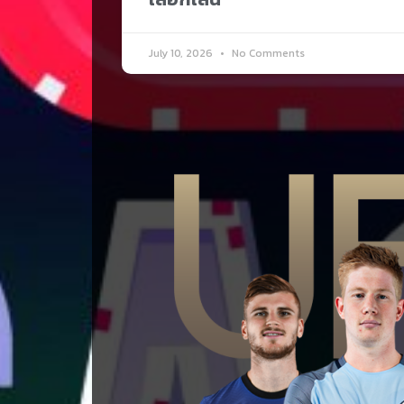
July 10, 2026
No Comments