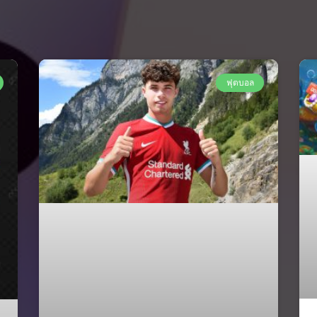
ฟุตบอล