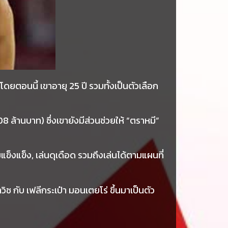
น โดยตอนนี้ เขาอายุ 25 ปี รวมทั้งเป็นตัวเลือก
8 ล้านบาท) ซึ่งเขายังมีส่วนช่วยให้ “ตราหมี”
ข็งแข็ง, เล่นดุเดือด รวมถึงเล่นได้ตามแผนที่
ิช กับ เฟลีกระเป๋า มอนเตยโร่ ขึ้นมาเป็นตัว