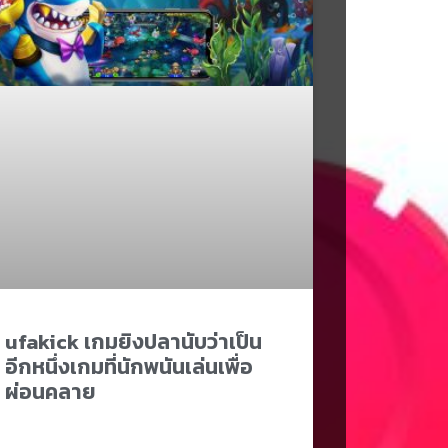
ufakick เกมยิงปลานับว่าเป็น
อีกหนึ่งเกมที่นักพนันเล่นเพื่อ
ผ่อนคลาย​