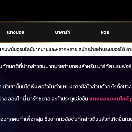
แทงบอล
บาคาร่า
หวย
น์มากมายและหลากหลาย สมัครง่ายผ่านระบบออโต้ ฝากถอนรวดเร็ว ปล
 เป็นทัศนคติที่น่ากล่าวชมมากมายก่ายกองสำหรับ มาร์คัส แรชฟ
า ตัวเขานั้นมิได้พึงพอใจในตำแหน่งดาวซัลโวส่วนตัวอะไรทั้งปวง
ย่าง อองโทนี่ มาร์กซิยาล จะทำประตูแข่งขัน
แทงบอลออนไลน์ 
องทุกคนทำเพื่อกลุ่ม ซึ่งจากหัวข้อดังที่กล่าวถึงแล้วที่เกิดขึ้นใ