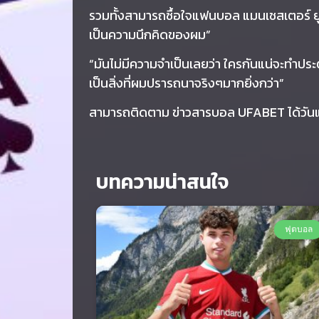
รวมทั้งสามารถซื้อใจแฟนบอล แมนเชสเตอร์ ยูไนเต็
เป็นความนึกคิดของผม”
“มันไม่มีความจำเป็นเลยว่า ใครกันแน่จะทำประต
เป็นสิ่งที่ผมปรารถนาจริงๆมากยิ่งกว่า”
สามารถติดตาม ข่าวสารบอล UFABET ได้วันแล
บทความน่าสนใจ
ฟุตบอล