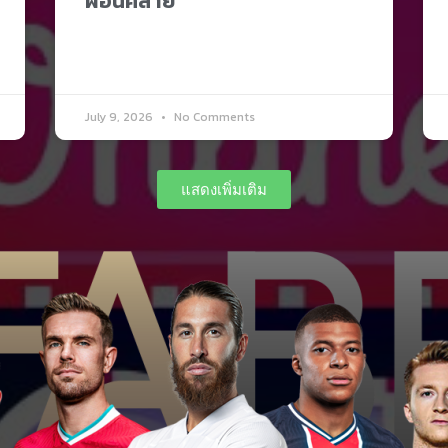
ผ่อนคลาย​
July 9, 2026
No Comments
แสดงเพิ่มเติม