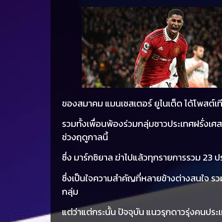
ของสมาคม แมนเชสเตอร์ ยูไนเต็ด ได้โพสต์เที
รวมทั้งเพื่อนพ้องร่วมกลุ่มชาวประเทศฝรั่งเศส 
ช่วงฤดูกาลนี้
ซึ่ง มาร์กซิยาล ฆ่าไปแล้วทุกรายการรวม 23 
ซึ่งเป็นใจความสำคัญที่หลายข้างต่างสนใจ 
กลุ่ม
แต่ว่าแต่กระนั้น ปัจจุบัน แนวรุกดาวรุ่งคนประ