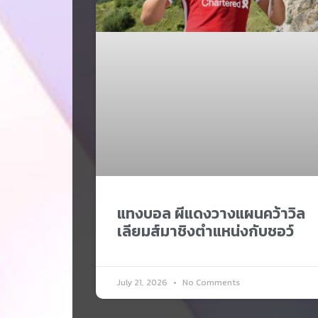
แทงบอล ผีแดงวางแผนคว้าวิล
เลียมส์มาชิงตำแหน่งกับชอว์
July 21, 2026
No Comments