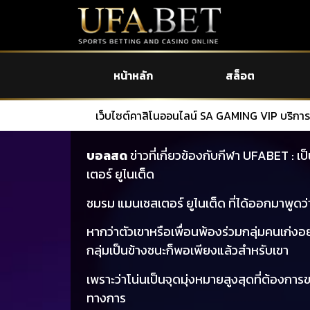
หน้าหลัก
สล็อต
เว็บไซต์คาสิโนออนไลน์ SA GAMING VIP บริการเกมพนันออนไล
บอลสด
ข่าวที่เกี่ยวข้องกับกีฬา UFABET :
เตอร์ ยูไนเต็ด
ชมรม แมนเชสเตอร์ ยูไนเต็ด ที่ได้ออกมาพูดว่
หากว่าตัวเขาหรือเพื่อนพ้องร่วมกลุ่มคนเก่งอ
กลุ่มเป็นข้างชนะก็พอเพียงแล้วสำหรับเขา
เพราะว่าโน่นเป็นจุดมุ่งหมายสูงสุดที่ต้องการข
ทางการ