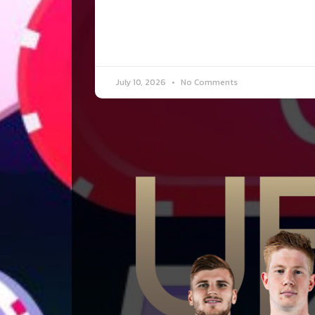
July 10, 2026
No Comments