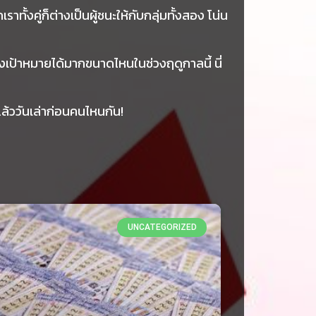
ทั้งคู่ก็ต่างเป็นผู้ชนะให้กับกลุ่มทั้งสอง โน่น
ถึงเป้าหมายได้มากขนาดไหนในช่วงฤดูกาลนี้ นี่
ล้ววันเล่าก่อนคนไหนกัน!
UNCATEGORIZED