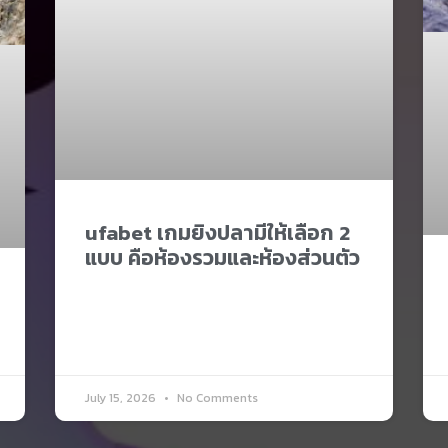
ufabet เกมยิงปลามีให้เลือก 2
แบบ คือห้องรวมและห้องส่วนตัว
July 15, 2026
No Comments