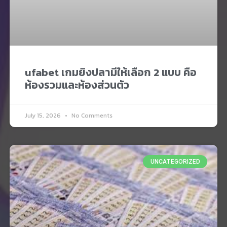
ufabet เกมยิงปลามีให้เลือก 2 แบบ คือ
ห้องรวมและห้องส่วนตัว
July 15, 2026
No Comments
UNCATEGORIZED