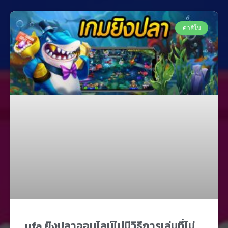
คาสิโน
ufa ยิงปลาออนไลน์ไม่มีวิธีการเล่นที่ไม่