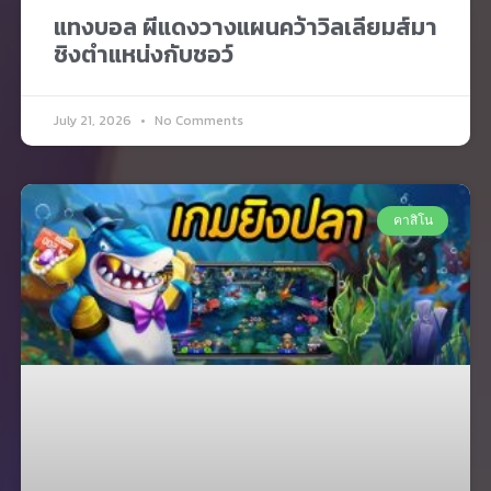
แทงบอล ผีแดงวางแผนคว้าวิลเลียมส์มา
ชิงตำแหน่งกับชอว์
July 21, 2026
No Comments
คาสิโน