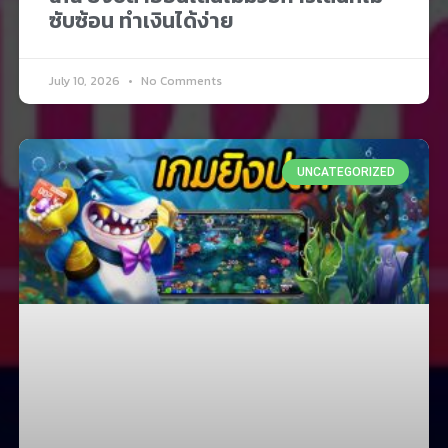
ซับซ้อน ทำเงินได้ง่าย
July 10, 2026
No Comments
UNCATEGORIZED