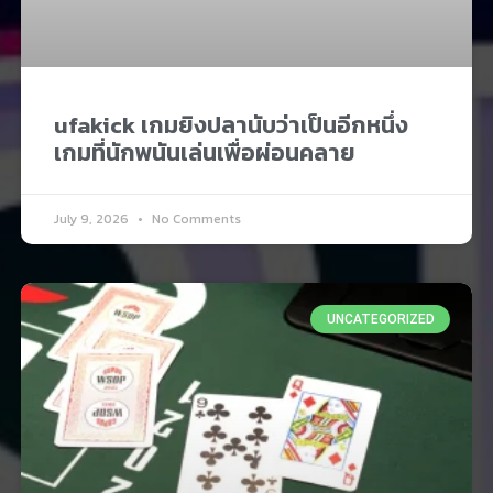
ufakick เกมยิงปลานับว่าเป็นอีกหนึ่ง
เกมที่นักพนันเล่นเพื่อผ่อนคลาย​
July 9, 2026
No Comments
UNCATEGORIZED