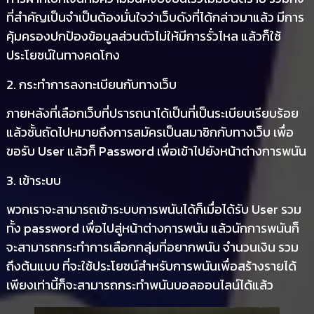
ที่สำคัญเป็นจำเป็นต้องมั่นใจว่าเว็บดังที่ได้กล่าวมาแล้ว มีการ
คุ้มครองปกป้องข้อมูลส่วนตัวไม่ให้มีการรั่วไหล แล้วก็ใช้
ประโยชน์ในทางคดโกง
2. กระทำการลงทะเบียนกับทางเว็บ
ภายหลังที่เลือกเว็บที่ปรารถนาได้เป็นที่เป็นระเบียบเรียบร้อย
แล้วชั้นถัดไปหมายถึงการสมัครเป็นสมาชิกกับทางเว็บ เพื่อ
ขอรับ User แล้วก็ Password เพื่อเข้าไปยังหน้าต่างการพนัน
3. เข้าระบบ
พวกเราจะสามารถเข้าระบบการพนันได้ก็เมื่อได้รับ User รวม
ทั้ง password เพื่อไปสู่หน้าต่างการพนัน แล้วนักการพนันก็
จะสามารถกระทำการเลือกกลุ่มที่อยากพนัน จำนวนเงิน รวม
ถึงต้นแบบ ที่จะใช้ประโยชน์สำหรับการพนันเพื่อสร้างรายได้
เพียงเท่านี้ก็จะสามารถกระทำพนันบอลออนไลน์ได้แล้ว