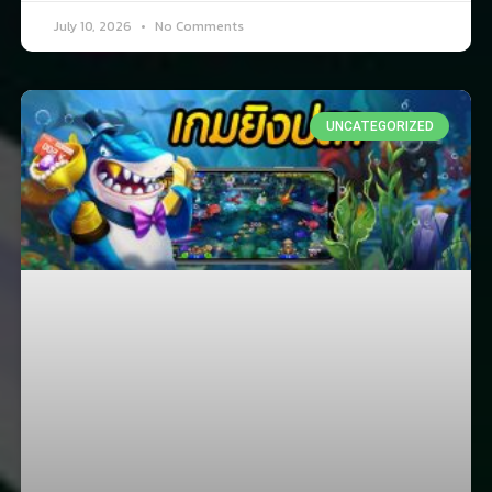
July 10, 2026
No Comments
UNCATEGORIZED