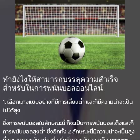
ทำยังไงให้สามารถบรรลุความสำเร็จ
สำหรับในการพนันบอลออนไลน์
1. เลือกแทงแบบอย่างที่มีการเสี่ยงต่ำ และก็มีความน่าจะเป็น
ไปได้สูง
ซึ่งการพนันบอลในลักษณะนี้ ก็จะเป็นการพนันบอลเต็งและก็
การพนันบอลสูงต่ำ ซึ่งอีกทั้ง 2 ลักษณะนี้มีความน่าจะเป็นสูง
ที่จะชนะการพนันอย่างยิ่งเริ่มที่การพนันบอลเต็ง
บอลสด