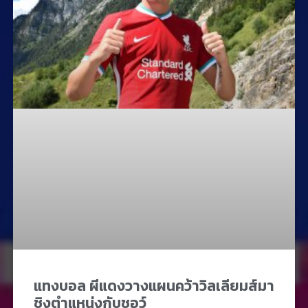
แทงบอล ผีแดงวางแผนคว้าวิลเลียมส์มา
ชิงตำแหน่งกับชอว์