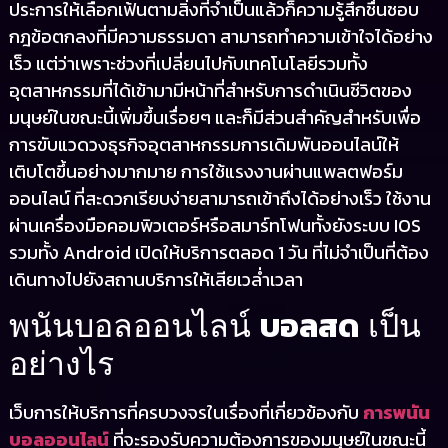
ประการให้เลือกเฟ้นตามสิ่งที่จำเป็นแล้วก็ความรู้สึกชื่นชอบ
กฎข้อตกลงที่มีความธรรมดา สามารถทำความเข้าใจได้อย่าง
เร็ว แต่ว่าเพราะช่วงที่เปลี่ยนไปกับเทคโนโลยีรวมทั้ง
อุตสาหกรรมที่ได้เข้ามามีหน้าที่สำหรับการดำเนินชีวิตของ
มนุษย์ในขณะนี้เพิ่มขึ้นเรื่อยๆ และก็มีส่วนสำคัญสำหรับเพื่อ
การขับแวดวงธุรกิจอุตสาหกรรมการเดิมพันออนไลน์ให้
เติบโตขึ้นอย่างมากมาย การใช้แรงงานผ่านแพลตฟอร์ม
ออนไลน์ ที่สะดวกเรียบง่ายสามารถเข้าถึงได้อย่างเร็ว ใช้งาน
ผ่านเครื่องมือคอมพิวเตอร์หรือสมาร์ทโฟนทั้งยังระบบ IOS
รวมทั้ง Android เปิดให้บริการตลอด 1 วัน ที่ไม่จำเป็นที่ต้อง
เดินทางไปยังสถานบริการให้เสียเวล่ำเวลา
บอลสด
พนันบอลออนไลน์
เป็น
อย่างไร
เว็บการให้บริการที่ครบวงจรในเรื่องที่เกี่ยวข้องกับ
การพนัน
บอลออนไลน์
ที่จะรองรับความต้องการของมนุษย์ในขณะนี้