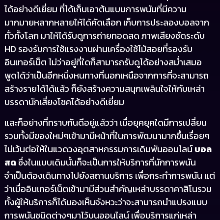
ได้อย่างดีเยี่ยม ที่ได้เก็บเอาต้นแบบการพนันที่มีความ
มากมายหลากหลายให้ได้คัดเลือก เก็บการประลองบอลจาก
ทั่วทั้งโลก มาให้ได้รับดูการถ่ายทอดสด ภาพเสียงชัดระดับ
HD รองรับการใช้แรงงานผ่านเครื่องใช้ไม้สอยที่รองรับ
อินเทอร์เน็ต ไม่ว่าอยู่ที่ใดก็สามารถรับดูได้อย่างสม่ำเสมอ
พูดได้ว่าเป็นอีกหนึ่งหนทางที่นอกเหนือจากการที่จะสามารถ
สร้างรายได้ได้แล้ว ก็ยังสร้างความสนุกเพลินใจให้กับเหล่า
บรรดานักเสี่ยงโชคได้อย่างดีเยี่ยม
และก็อย่างที่ทราบกันดีอยู่แล้วว่า เมื่อยุคยุคใดมีการเปลี่ยน
รวมทั้งมีของใหม่ๆเข้ามามีหน้าที่ในการพัฒนามากขึ้นเรื่อยๆ
ไม่เว้นต่อให้ในแวดวงอุตสาหกรรมการเดิมพันออนไลน์
บอล
สด
ซึ่งในแบบเดิมนั้นก็จะเป็นการให้บริการที่นักการพนัน
จำเป็นต้องเดินทางไปยังสถานบริการ เพื่อกระทำการพนัน แต่
ว่าเมื่ออินเทอร์เน็ตเข้ามามีส่วนสำคัญเหล่าบรรดาคาสิโนรวม
ทั้งผู้ให้บริการก็ได้มองเห็นจังหวะว่าจะสามารถนำแปรงแบบ
การพนันชนิดต่างๆมาไว้บนออนไลน์ เพื่อบริการแก่เหล่า