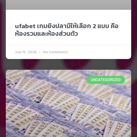
ufabet เกมยิงปลามีให้เลือก 2 แบบ คือ
ห้องรวมและห้องส่วนตัว
July 15, 2026
No Comments
UNCATEGORIZED