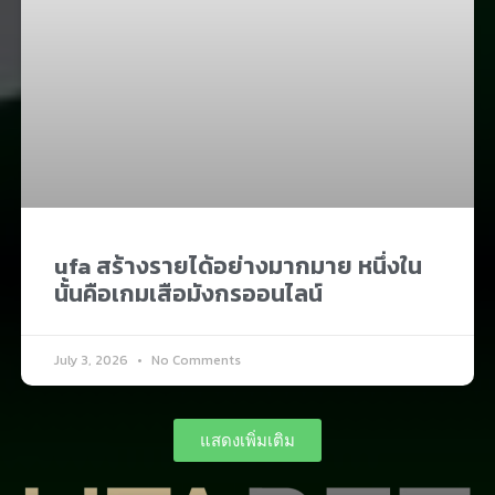
ufa สร้างรายได้อย่างมากมาย หนึ่งใน
นั้นคือเกมเสือมังกรออนไลน์
July 3, 2026
No Comments
แสดงเพิ่มเติม