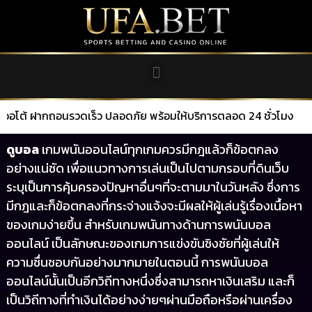
รวดเร็ว ปลอดภัย พร้อมให้บริการตลอด 24 ชั่วโมง
ดูบอล
เกมพนันออนไลน์ทุกเกมควรมีกฎแล้วก็ข้อตกลง
อย่างแน่ชัด เพื่อแนวทางการเล่นเป็นไปตามกรอบที่ดินเว็บ
ระบุเป็นการคุ้มครองปัญหาอื่นๆที่จะตามมาในวันหลัง ซึ่งการ
มีกฎและก็ข้อตกลงที่กระจ่างแจ้งจะมีผลให้ผู้เล่นรู้เรื่องเนื้อหา
ของเกมง่ายขึ้น สำหรับเกมพนันทางด้านการพนันบอล
ออนไลน์ เป็นลักษณะของเกมการแข่งขันชิงชัยที่ผู้เล่นให้
ความชื่นชอบกันอย่างมากมายในตอนนี้ การพนันบอล
ออนไลน์นั้นเป็นอีกวิถีทางหนึ่งซึ่งสามารถหาเงินเสริม และก็
เป็นวิถีทางที่ทำเงินได้อย่างง่ายๆผ่านมือถือหรือผ่านเครื่อง