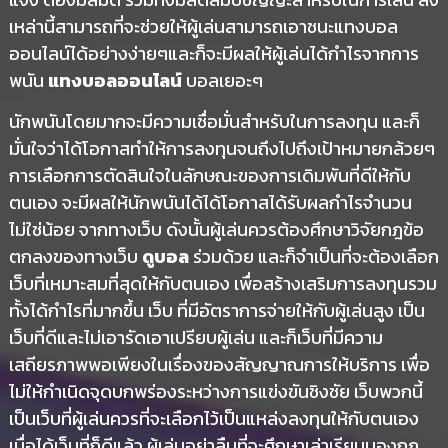
เหล่านี้สามารถที่จะช่วยให้ผู้เล่นสามารถเอาชนะแทงบอล
ออนไลน์ได้อย่างง่ายๆและก็จะมีผลให้ผู้เล่นได้กำไรจากการ
พนัน
แทงบอลออนไลน์
บอลเยอะๆ
นักพนันโดยมากจะมีความเชื่อมั่นสำหรับในการลงทุน และก็
มั่นใจว่าได้โอกาสทำให้การลงทุนจนถึงไปถึงเป้าหมายกล้วยๆ
การเลือกการตัดสินใจในลักษณะของการเดิมพันที่ดีให้กับ
ตนเอง จะมีผลให้นักพนันได้ได้โอกาสได้รับผลกำไรจำนวน
ไม่ใช่น้อย จากทางเว็บ ดังนั้นผู้เล่นควรต้องศึกษาวิจัยกฎข้อ
ตกลงของทางเว็บ
ดูบอล
ร่วมด้วย และก็จำเป็นที่จะต้องเลือก
เว็บที่เหมาะสมที่สุดให้กับตนเอง เพื่อสร้างเสริมการลงทุนรวม
ทั้งได้กำไรที่มากขึ้น เว็บ ที่มีอัตราการจ่ายให้กับผู้เล่นสูง เป็น
เว็บที่ดีและไม่เอารัดเอาเปรียบผู้เล่น และก็เว็บที่มีความ
เสถียรภาพพอเพียงในเรื่องของสัญญาณการให้บริการ เพื่อ
ไม่ให้กำเนิดจุดบกพร่องระหว่างการแข่งขันชิงชัย เว็บพวกนี้
เป็นเว็บที่ผู้เล่นควรที่จะเลือกไว้เป็นแหล่งลงทุนให้กับตนเอง
เมื่อได้เว็บที่ก็ดีแล้ว ผู้เล่นอย่าลืมที่จะศึกษาเล่าเรียนมองกฎ