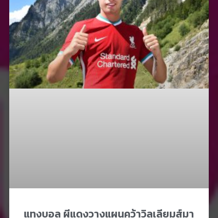
แทงบอล ผีแดงวางแผนคว้าวิลเลียมส์มา