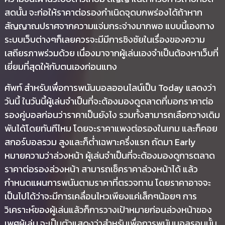
สดนั้น จะก่อให้ราคาต่อรองกำเนิดจุดบกพร่องได้ถ้าหาก
สัญญาณปราศจากความแจ่มกระจ่างมากพอ แบบนี้เองทาง
ระบบเว็บต่างๆก็เลยควรจะมีมีการชิงชัยในเรื่องของความ
เสถียรภาพร่วมด้วย เนื่องมาจากผู้เล่นเองจำเป็นต้องหาเว็บที่
เยี่ยมที่สุดให้กับตนเองก่อนแทง
ศัพท์ สำหรับเพื่อการพนันบอลออนไลน์เป็น Today แสดงว่า
วันนี้ ในวันนี้ผู้เล่นจำเป็นที่จะต้องมองดูตลาดที่บอกราคาต่อ
รองคู่บอลก่อนว่าราคาเป็นยังไง รวมทั้งสามารถเลือกวางเดิม
พันได้โดยทันทีไหม โดยจะราคาแพงต่อรองในเกม และก็คอย
สกอร์บอลรวม สูงและก็ต่ำเฉพาะครึ่งแรก ถัดมา Early
หมายความว่าล่วงหน้า ผู้เล่นจำเป็นที่จะต้องมองดูการตลาด
ราคาต่อรองล่วงหน้า สามารถเช็คราคาล่วงหน้าได้ แล้ว
กำหนดแผนการพนันตามราคาที่ตรวจทาน โดยราคาอาจจะ
เป็นไปได้ว่าจะมีการเคลื่อนไหวเพียงแค่เล็กๆน้อยๆ การ
วิเคราะห์ของผู้เล่นแล้วก็การวางเป้าหมายก่อนล่วงหน้าของ
เพศผู้เล่น จะเป็นตัวแสดงว่าสำหรับเพื่อการพนันบอลรอบนั้น