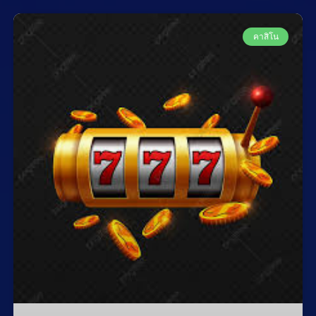
คาสิโน