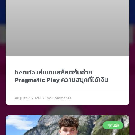
betufa เล่นเกมสล็อตกับค่าย
Pragmatic Play ความสนุกที่ได้เงิน
August 7, 2026
No Comments
ฟุตบอล