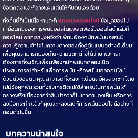
ข้อตกลง และก็วางแผนเล่นให้กับตนเองด้วย
ทั้งสิ้นนี้ก็เป็นเนื้อหาและก็
แทงบอลออนไลน์
ข้อมูลของไม่
เหมือนกันของการพนันบอลในแพลตฟอร์มออนไลน์ แล้วก็
ออฟไลน์ พวกเรามุ่งหวังว่าเพื่อนพ้องๆนักพนันบอลจะมี
ความรู้ความเข้าใจในความต่างของทั้งคู่ต้นแบบอย่างดีเยี่ยม
เพื่อคุณสามารถมองเห็นความแตกต่างได้ง่าย พวกเรา
ต้องการที่จะเชิญเพื่อนพ้องๆนักพนันทดลองเปิด
ประสบการณ์สำหรับเพื่อการพนัน หรือพนันบอลออนไลน์
ด้วยตัวของตน คุณสามารถที่จะลงทะเบียนสมัครสมาชิก โดย
ไม่มีข้อผูกพัน รวมทั้งรับเครดิตไปใช้สำหรับในการพนันได้
อย่างฟรีๆเนื่องจากว่าสิบปากว่าก็ไม่เท่าตามองเห็น หรือการ
ลงมือกระทำ แล้วก็คุณจะหลงเสน่ห์การพนันออนไลน์อย่างที่
ถอนตัวไม่ขึ้น
บทความน่าสนใจ