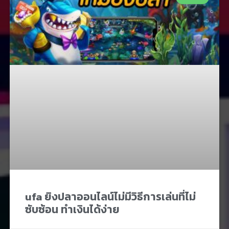
ufa ยิงปลาออนไลน์ไม่มีวิธีการเล่นที่ไม่
ซับซ้อน ทำเงินได้ง่าย