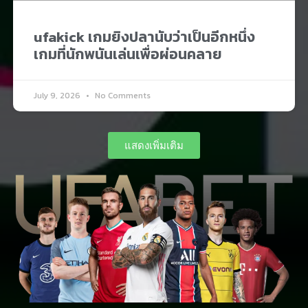
ufakick เกมยิงปลานับว่าเป็นอีกหนึ่ง
เกมที่นักพนันเล่นเพื่อผ่อนคลาย​
July 9, 2026
No Comments
แสดงเพิ่มเติม