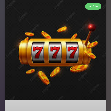
คาสิโน