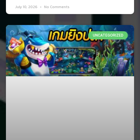
July 10, 2026
No Comments
UNCATEGORIZED