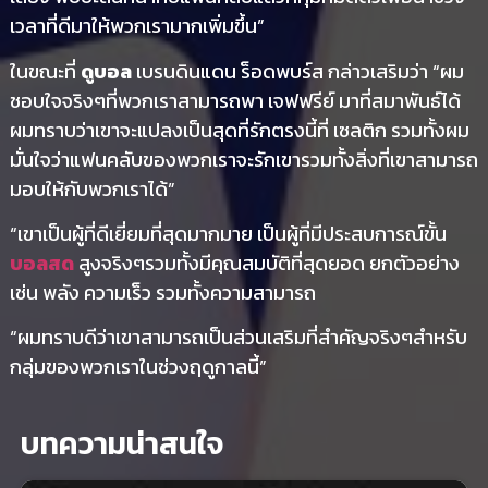
เวลาที่ดีมาให้พวกเรามากเพิ่มขึ้น”
ในขณะที่
ดูบอล
เบรนดินแดน ร็อดพบร์ส กล่าวเสริมว่า “ผม
ชอบใจจริงๆที่พวกเราสามารถพา เจฟฟรีย์ มาที่สมาพันธ์ได้
ผมทราบว่าเขาจะแปลงเป็นสุดที่รักตรงนี้ที่ เซลติก รวมทั้งผม
มั่นใจว่าแฟนคลับของพวกเราจะรักเขารวมทั้งสิ่งที่เขาสามารถ
มอบให้กับพวกเราได้”
“เขาเป็นผู้ที่ดีเยี่ยมที่สุดมากมาย เป็นผู้ที่มีประสบการณ์ขั้น
บอลสด
สูงจริงๆรวมทั้งมีคุณสมบัติที่สุดยอด ยกตัวอย่าง
เช่น พลัง ความเร็ว รวมทั้งความสามารถ
“ผมทราบดีว่าเขาสามารถเป็นส่วนเสริมที่สำคัญจริงๆสำหรับ
กลุ่มของพวกเราในช่วงฤดูกาลนี้”
บทความน่าสนใจ