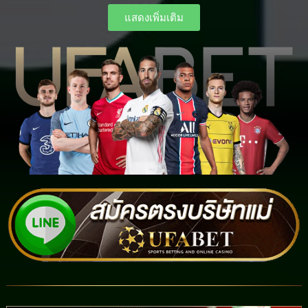
แสดงเพิ่มเติม