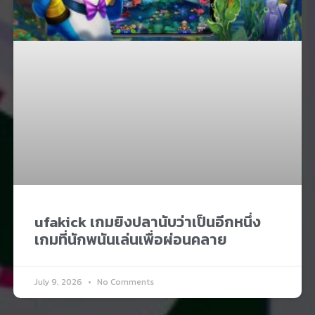
ufakick เกมยิงปลานับว่าเป็นอีกหนึ่ง
เกมที่นักพนันเล่นเพื่อผ่อนคลาย​
July 9, 2026
No Comments