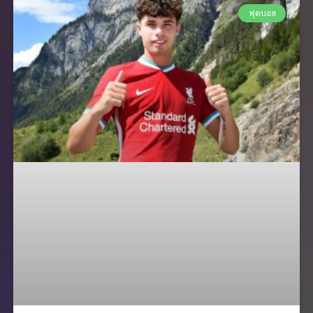
ฟุตบอล