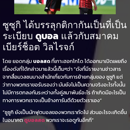
ซูซุกิ ได้บรรลุกติกากันเป็นที่เป็น
ดูบอล
ระเบียบ
แล้วกับสมาคม
เบียร์ช็อต วิลไรจก์
โดย ยอดกลุ่ม
บอลสด
ที่เกาะฮอกไกโด ได้ออกมาเปิดเผยถึง
เรื่องดังที่ได้กล่าวมาแล้วนี้เต็มๆว่า “ดังที่มีรายงานข่าวสาร
จากสื่อมวลชนบางสำนักเกี่ยวกับการย้ายกลุ่มของ ซูซูกิ แต่
ว่าทางพวกเราขอรับรองว่า มันยังไม่เป็นความจริงอะไรทั้งนั้น
ไม่มีการตกลงกันระหว่างทั้งคู่สมาพันธ์อะไร ถ้าเกิดมีอะไรเป็น
ทางการพวกเราจะเป็นข้างการันตีด้วยตัวเราเอง”
“ซูซูกิ ยังเป็นนักฟุตบอลของพวกเราถัดไป ส่วนอะไรจะเกิดขึ้น
ในอนาคต
ดูบอลสด
พวกเราจะรอดูกันอีกที”