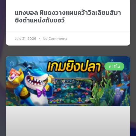
แทงบอล ผีแดงวางแผนคว้าวิลเลียมส์มา
ชิงตำแหน่งกับชอว์
July 21, 2026
No Comments
คาสิโน