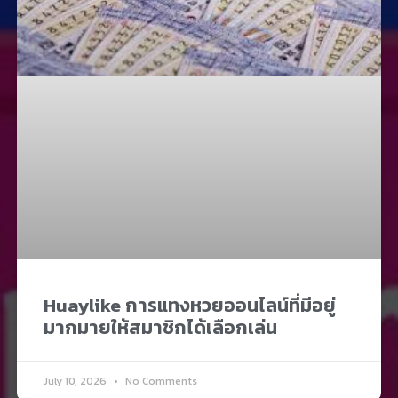
Huaylike การแทงหวยออนไลน์ที่มีอยู่
มากมายให้สมาชิกได้เลือกเล่น
July 10, 2026
No Comments