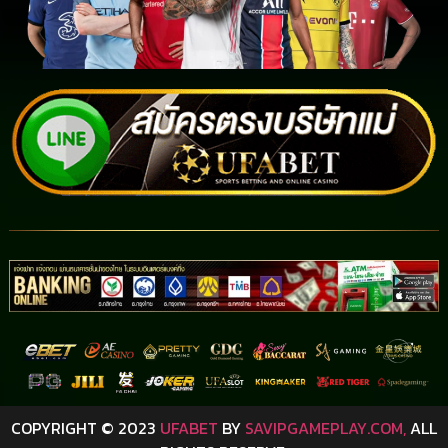
COPYRIGHT © 2023
UFABET
BY
SAVIPGAMEPLAY.COM,
ALL