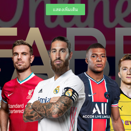
แสดงเพิ่มเติม