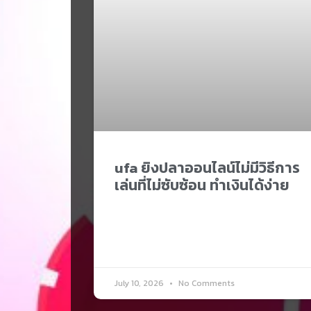
ufa ยิงปลาออนไลน์ไม่มีวิธีการ
เล่นที่ไม่ซับซ้อน ทำเงินได้ง่าย
July 10, 2026
No Comments