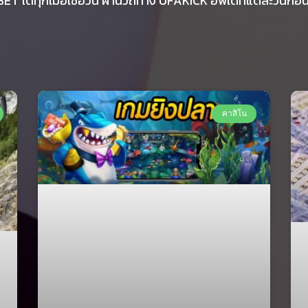
 ได้ทุกเมื่อเชื่อวัน ผ่านวิถีทาง UFAKICK อัพเดทแต่ละวันก่อนผ
คาสิโน