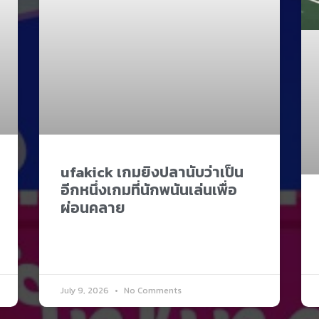
ufakick เกมยิงปลานับว่าเป็น
อีกหนึ่งเกมที่นักพนันเล่นเพื่อ
ผ่อนคลาย​
July 9, 2026
No Comments