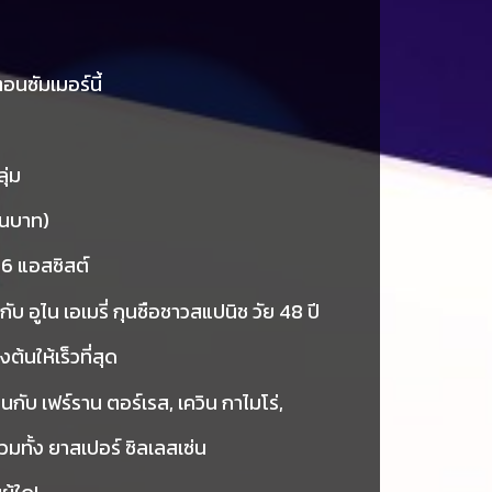
ตอนซัมเมอร์นี้
ุ่ม
้านบาท)
 6 แอสซิสต์
 อูไน เอเมรี่ กุนซือชาวสแปนิช วัย 48 ปี
ต้นให้เร็วที่สุด
กับ เฟร์ราน ตอร์เรส, เควิน กาไมโร่,
รวมทั้ง ยาสเปอร์ ซิลเลสเซ่น