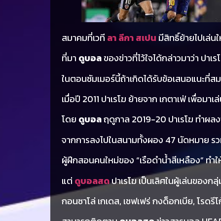
สมาคมที่เวที
ลา ลีกา สเปน
มีสิทธิ์ย้ายไปเล่น
ที่มา
ดูบอล
ของข่าวที่ไว้ใจได้กล่าวมาว่า ปาเ
ในตอนซัมเมอร์นี้ถ้าเกิดได้รับข้อเสนอแนะที่สม
เมื่อปี 2011 ปาเรโฆ ย้ายจาก เกตาเฟ่ เพื่อมา
โดย
ดูบอล
ฤดูกาล 2019-20 ปาเรโฆ ทำผลงานให
จากการลงไปในสนามทั้งผอง 47 นัดหมาย รวมทุกร
ผู้ฝึกสอนคนใหม่ของ “เรือดำน้ำสีเหลือง” ทำให้เด
แต่
ดูบอลสด
ปาเรโฆ เป็นเลิศในผู้เล่นของกลุ
กอนซาโล่ เกเดส, เชฟเฟร่ กงด็อกเบีย, โรดรีโก้ 