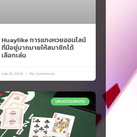
Huaylike การแทงหวยออนไลน์
ที่มีอยู่มากมายให้สมาชิกได้
เลือกเล่น
July 10, 2026
No Comments
UNCATEGORIZED