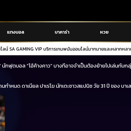
แทงบอล
บาคาร่า
หวย
ING VIP บริการเกมพนันออนไลน์มากมายและหลากหลาย สมัครง่ายผ่าน
ฆ” นักฟุตบอล “ไอ้ค้างคาว” บางทีอาจจำเป็นต้องย้ายไปเล่นกับกลุ
กำหนด ดาเนียล ปาเรโฆ นักเตะชาวสแปนิช วัย 31 ปี ของ บาเล