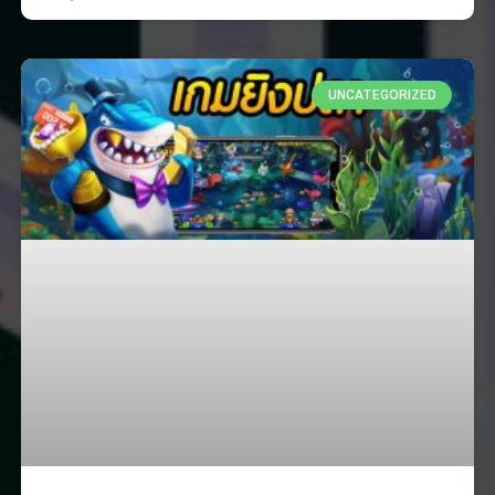
UNCATEGORIZED