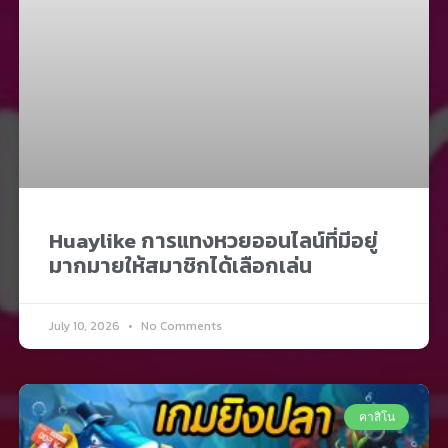
Huaylike การแทงหวยออนไลน์ที่มีอยู่
มากมายให้สมาชิกได้เลือกเล่น
July 10, 2026
No Comments
คาสิโน