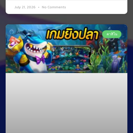
July 21, 2026
No Comments
คาสิโน