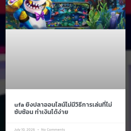
ufa ยิงปลาออนไลน์ไม่มีวิธีการเล่นที่ไม่
ซับซ้อน ทำเงินได้ง่าย
July 10, 2026
No Comments