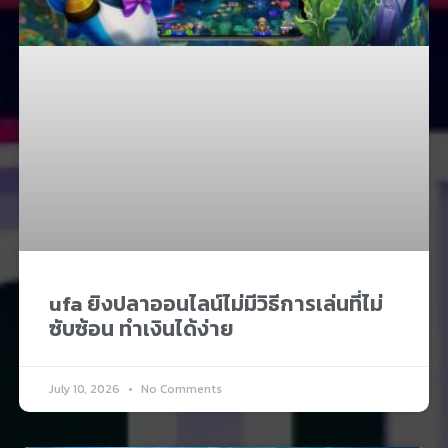
ufa ยิงปลาออนไลน์ไม่มีวิธีการเล่นที่ไม่
ซับซ้อน ทำเงินได้ง่าย
July 10, 2026
No Comments