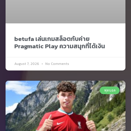
betufa เล่นเกมสล็อตกับค่าย
Pragmatic Play ความสนุกที่ได้เงิน
August 7, 2026
No Comments
ฟุตบอล