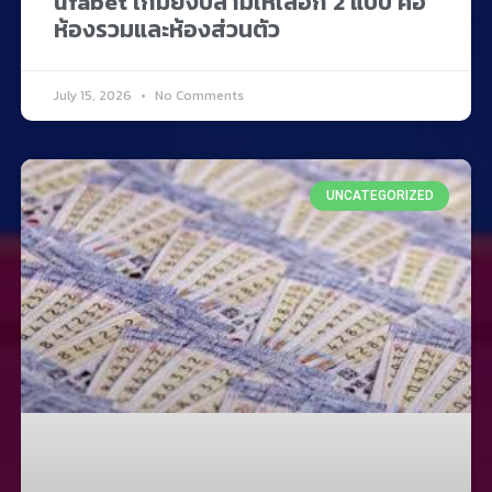
ufabet เกมยิงปลามีให้เลือก 2 แบบ คือ
ห้องรวมและห้องส่วนตัว
July 15, 2026
No Comments
UNCATEGORIZED