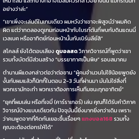
เหมาะสม และก็บางทีอาจไม่สมควรกล่าวอย่างนั้น แม้กระนั้นก็
อย่างว่าล่ะ”
“เขาเพิ่งจะเล่นดีในเกมเดียว ผมหวังว่าเขาจะพิสูจน์ว่าผมคิด
ผิด แต่ว่าทดลองดูเกมก่อนหน้ากับไบรท์ตันที่พบกับดินแดนนี่
เวลเบค หรืออาทิตย์ก่อนหน้านั้นกับเบิร์นลีย์สิ”
สโคลส์ ยังโต้ตอบเสียง
ดูบอลสด
วิภาควิจารณ์ที่พูดว่าเขา
รวมทั้งบัตต์มีส่วนสร้าง “บรรยากาศเป็นพิษ” รอบสมาคม
ตำนานผีแดงกล่าวต่อว่าต่อขาน “ผู้คนจำนวนไม่ใช้น้อยพูดยัง
งั้นกับผมแล้วก็นิกกี้ในตอน 2-3 วันที่ผ่านมา มันไม่ใช่สิ่งที่
พวกเรามักจะทำ พวกเราต้องการเห็นทีมชนะทุกอาทิตย์”
“ยุคที่ผมเล่น หรือที่เจมี่ (คาร์ราเกอร์) เล่น คุณก็ได้รับคำวิภาค
วิจารณ์บ้างแบบเดียวกัน ปัจจุบันนี้ยิ่งมากยิ่งกว่าเดิม เพราะ
ว่าคนพูดจากที่คิดกันเยอะขึ้นเรื่อยๆ
แทงบอล168
รวมทั้ง
คุณจะต้องต่อกรให้ได้”