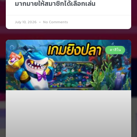
มากมายให้สมาชิกได้เลือกเล่น
July 10, 2026
No Comments
คาสิโน