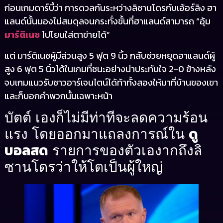
ก่อนเกมดาร์บี้ว่า การดวลกันระหว่างลิซานโดรกับเอ้อร์ลิง ฮา
แลนด์นั้นมองไม่สมดุลจนกระทั่งขั้นที่ฮาแลนด์สามารถ “อุ้ม
มาร์ติเนซ
ไปโยนใส่ตาข่ายได้”
แต่ มาร์ติเนซผู้มีส่วนสูง 5 ฟุต 9 นิ้ว กลับช่วยหยุดฮาแลนด์ผู้
สูง 6 ฟุต 5 นิ้วได้ในเกมที่ชนะอย่างน่าประทับใจ 2-0 ข้างหลัง
จบเกมแนวรับชาวอาร์เจนไตน์ได้ท้าทั้งสองให้มาที่บ้านของเขา
และก็บอกคำพวกนั้นเฉพาะหน้า
บัตต์ เองก็ไม่มีท่าทีจะลดความร้อน
ดู
แรง โดยออกมาแถลงการณ์ใน
บอลสด
รายการของตัวเองากถึงลิ
ซานโดรว่าให้โตเป็นผู้ใหญ่