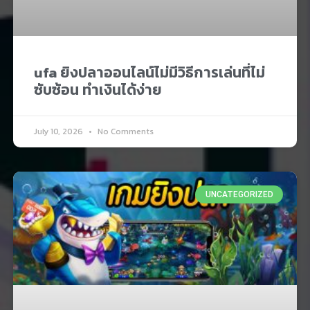
ufa ยิงปลาออนไลน์ไม่มีวิธีการเล่นที่ไม่
ซับซ้อน ทำเงินได้ง่าย
July 10, 2026
No Comments
UNCATEGORIZED