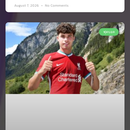
August 7, 2026
No Comments
ฟุตบอล